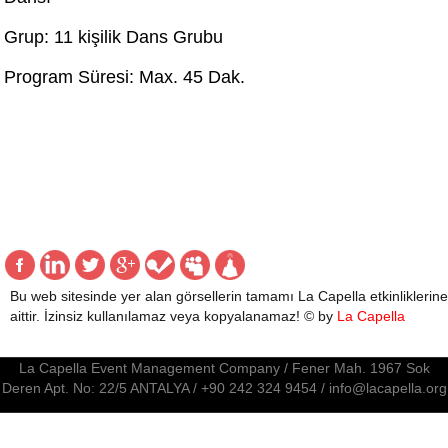
Grup: 11 kişilik Dans Grubu
Program Süresi: Max. 45 Dak.
Bu web sitesinde yer alan görsellerin tamamı La Capella etkinliklerine
aittir. İzinsiz kullanılamaz veya kopyalanamaz! © by
La Capella
La Capella Event Management Company / Fener Mah. 1967 Sok
Deren Apt. No: 22/5 ANTALYA / +90 242 324 9454 / info@lacapella.org