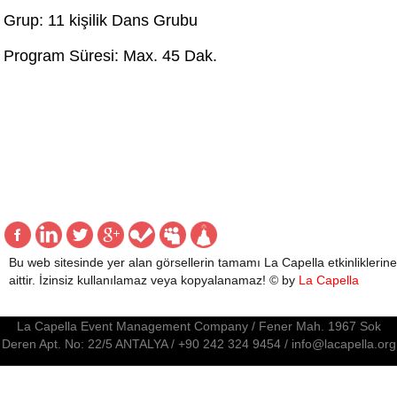
Grup: 11 kişilik Dans Grubu
Program Süresi: Max. 45 Dak.
Bu web sitesinde yer alan görsellerin tamamı La Capella etkinliklerine
aittir. İzinsiz kullanılamaz veya kopyalanamaz! © by
La Capella
La Capella Event Management Company / Fener Mah. 1967 Sok
Deren Apt. No: 22/5 ANTALYA / +90 242 324 9454 / info@lacapella.org