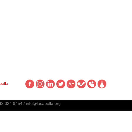
pella
 324 9454 / info@lacapella.org