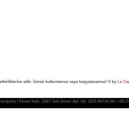
tkinliklerine aittir. İzinsiz kullanılamaz veya kopyalanamaz! © by
La Ca
ompany / Fener Mah. 1967 Sok Deren Apt. No: 22/5 ANTALYA / +90 242